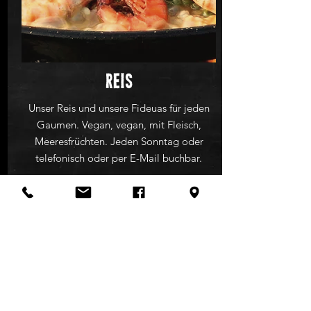
Reis
Unser Reis und unsere Fideuas für jeden
Gaumen. Vegan, vegan, mit Fleisch,
Meeresfrüchten. Jeden Sonntag oder
telefonisch oder per E-Mail buchbar.
Mehr Infos