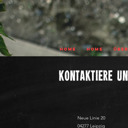
HOME
HOME
ÜBER
Kontaktiere u
Neue Linie 20
04277 Leipzig